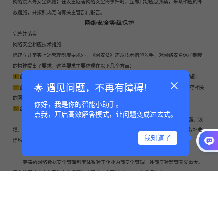
网络侵入等安全风险；在发生危害网络安全的事件时，立即启动应急预案，采取相应的补
救措施，并按照规定向有关主管部门报告。
网/络/安/全/等/级/保/护
完善并落实
网络安全相应技术措施
除建立并落实上述管理制度要求外，《网安法》还从技术措施入手，对网络安全保护制度
的构建提出了要求，这些要求主要体现在以下几个方面：
1
企业需采取防范计算机病毒和网络攻击、网络侵入等危害网络安全行为的技术措施；
🌟 遇见问题，不再有障碍！
2
企业需采取监测、记录网络运行状态、网络安全事件的技术措施，并按照规定留存相关
的网络日志不少于六个月；
你好，我是你的智能小助手。
3
企业需采取数据分类、重要数据备份和加密等措施；
点我，开启高效解答模式，让问题变成过去式。
企业需采取技术措施和其他必要措施，确保收集的个人信息安全，防止信息泄露、毁
损、丢失。在发生或者可能发生个人信息泄露、毁损、丢失的情况时，应当立即采取补救
我知道了
措施，按照规定及时告知用户并向有关主管部门报告。
网/络/安/全/等/级/保/护
完善的网络数据安全管理制度体系对于企业内部安全管理、外部应对监管意义重大。
青岛地区此次企业网络安全问题检查行动，主要针对以下四点进行检查：
1
是否制定内部安全管理制度和操作规程，确定网络安全负责人，落实网络安全保护责
任；
2
是否采取防范计算机病毒和网络攻击、网络侵入等危害网络安全行为的技术措施；
3
是否按照规定留存相关的网络日志不少于六个月；