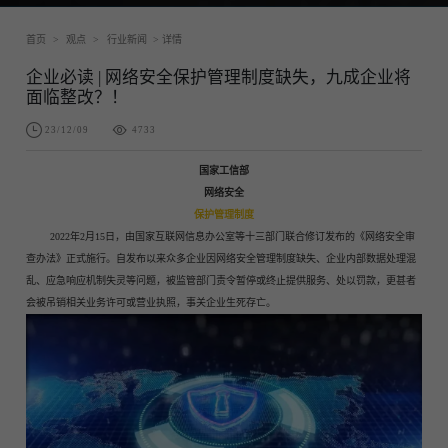
首页
>
观点
>
行业新闻
> 详情
企业必读 | 网络安全保护管理制度缺失，九成企业将
面临整改？！
23/12/09
4733
国家工信部
网络安全
保护管理制度
2022年2月15日，由国家互联网信息办公室等十三部门联合修订发布的《网络安全审
查办法》正式施行。自发布以来众多企业因网络安全管理制度缺失、企业内部数据处理混
乱、应急响应机制失灵等问题，被监管部门责令暂停或终止提供服务、处以罚款，更甚者
会被吊销相关业务许可或营业执照，事关企业生死存亡。