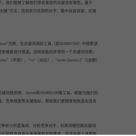
手，我们能够了解他们排名靠前的关键词有哪些。基于
大楼”方法，找到实力较弱的对手，集中自身资源，实施
st”为例，在关键词调研工具（如SEMRUSH）中搜索该
竞争难度进行筛选。这样就能初步得到一个关键词词表。
（评测）、“vs”（对比）、“under [money]”（[金额]
规划师、Ahrefs和SEMRUSH等工具，都能为我们的
量、竞争程度等关键指标，帮助我们更精准地挑选出适合
竞争较小的蓝海词、分析竞争对手、利用词根挖掘关键词
长们可结合自身业务场景和实际需求，灵活运用上述原则