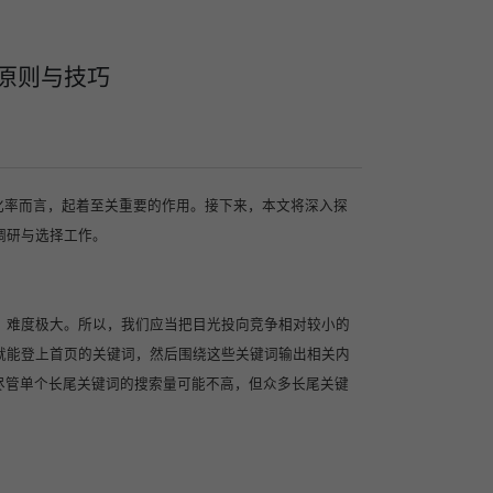
的原则与技巧
化率而言，起着至关重要的作用。接下来，本文将深入探
调研与选择工作。
，难度极大。所以，我们应当把目光投向竞争相对较小的
就能登上首页的关键词，然后围绕这些关键词输出相关内
尽管单个长尾关键词的搜索量可能不高，但众多长尾关键
。