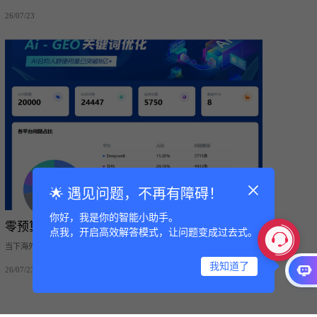
代码到SEO、GEO执行，再到企业安全保障、风险排查，隐私保护等新视点
网络都做到了技术重构
26/07/23
🌟 遇见问题，不再有障碍！
你好，我是你的智能小助手。
零预算自主做 GEO：出海外贸企业不用服务商，
点我，开启高效解答模式，让问题变成过去式。
让 ChatGPT、Gemini 主动推荐自家工厂全指南
当下海外 B 端采购商已习惯用 ChatGPT、Gemini、Perplexity 等 AI 工具寻
找供应商，传统竞价广告、付费 SEO 外包成本持续走高，大量中小外贸工
厂存在核心疑问：企业内部团队能不能独立完成 GEO（生成式引擎优
我知道了
26/07/23
化）？不花钱投放、不外包专业服务商，能否让 AI 大模型检索行业需求时
自动推荐公司、产品与工厂实力？ 本文从 GEO 与传统 SEO 核心差异、AI
抓取推荐底层技术原理切入，完整拆解企业零成本自主落地全套操作步骤，
配套免费工具、页面模板、避坑要点，证明外贸企业完全可以自建 GEO 体
系，长期免费获取 AI 平台精准询盘。