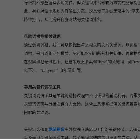
仔细剖析那些运营表现欠佳，但关键词排名却较为靠前的竞争对
此，有针对性地规划内容输出方案。这类似于外链策略中的“摩天
降维打击，从而提升自身网站的关键词排名。
借助词根挖掘关键词
通过调研词根，我们可以挖掘出与之相关的长尾关键词。以词根“be
词根，采用词组匹配模式，尽可能罗列出所有相关结果，再依据
在观察和记录过程中，还能发现更多类似“best”的关键词，如“reviews”
以下）、“in [year]”（[年份]）等。
善用关键词调研工具
关键词调研工具是关键词选择过程中不可或缺的辅助利器。谷歌关键词
关键词调研与分析提供有力支持。这些工具能够提供关键词搜索
网站的关键词。
关键词选择是
网站建设
中外贸独立站SEO工作的关键环节。选择
以及善用关键词调研工具，是关键词挑选的常用原则与方法。站